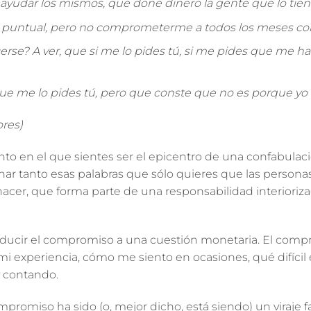
yudar los mismos, que done dinero la gente que lo tien
a puntual, pero no comprometerme a todos los meses co
erse? A ver, que si me lo pides tú, si me pides que me ha
e me lo pides tú, pero que conste que no es porque yo 
ores)
o en el que sientes ser el epicentro de una confabulaci
hinar tanto esas palabras que sólo quieres que las person
hacer, que forma parte de una
responsabilidad interioriz
educir el compromiso a una cuestión monetaria.
El comp
 mi experiencia, cómo me siento en ocasiones, qué difícil
y contando.
mpromiso ha sido (o, mejor dicho, está siendo) un viraje f