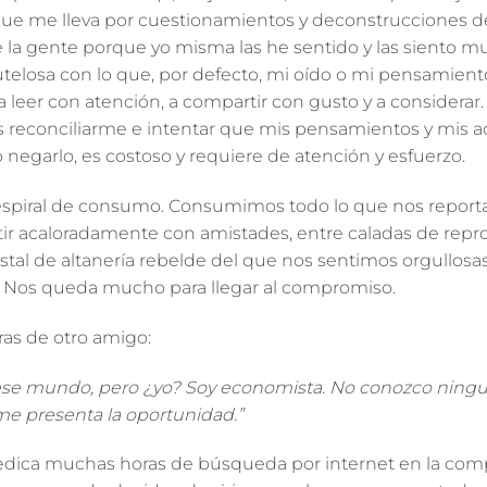
, que me lleva por cuestionamientos y deconstrucciones 
 la gente porque yo misma las he sentido y las siento mu
utelosa con lo que, por defecto, mi oído o mi pensamien
 a leer con atención, a compartir con gusto y a consider
 reconciliarme e intentar que mis pensamientos y mis ac
egarlo, es costoso y requiere de atención y esfuerzo.
 espiral de consumo. Consumimos todo lo que nos reporta
tir acaloradamente con amistades, entre caladas de repr
estal de altanería rebelde del que nos sentimos orgullosa
. Nos queda mucho para llegar al compromiso.
ras de otro amigo:
 ese mundo, pero ¿yo? Soy economista. No conozco ning
me presenta la oportunidad.”
ica muchas horas de búsqueda por internet en la comp