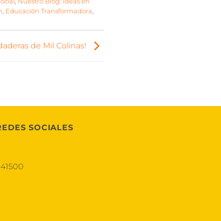
Social
,
Nuestro Blog: Ideas en
n
,
Educación Transformadora
,
daderas de Mil Colinas!
REDES SOCIALES
041500