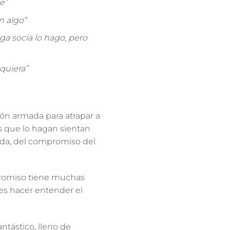
e”
n algo”
ga socia lo hago, pero
quiera”
ón armada para atrapar a
as que lo hagan sientan
ada
, del compromiso del
romiso tiene muchas
 es hacer entender el
antástico, lleno de