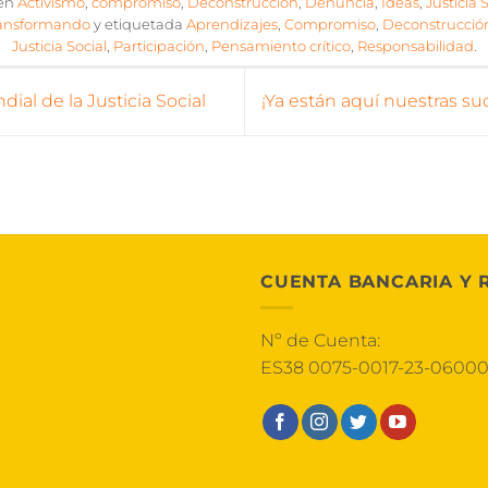
 en
Activismo
,
compromiso
,
Deconstrucción
,
Denuncia
,
Ideas
,
Justicia 
ansformando
y etiquetada
Aprendizajes
,
Compromiso
,
Deconstrucció
Justicia Social
,
Participación
,
Pensamiento crítico
,
Responsabilidad
.
ial de la Justicia Social
¡Ya están aquí nuestras su
CUENTA BANCARIA Y 
Nº de Cuenta:
ES38 0075-0017-23-0600