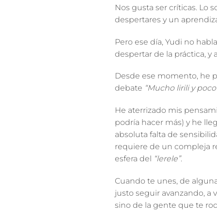
Nos gusta ser críticas. Lo 
despertares y un aprendiza
Pero ese día, Yudi no habl
despertar de la práctica, y
Desde ese momento, he pe
debate
“Mucho lirili y po
He aterrizado mis pensamien
podría hacer más) y he lle
absoluta
falta de sensibili
requiere de un compleja rev
esfera del
“lerele”
.
Cuando te unes, de alguna 
justo seguir avanzando, a 
sino de la gente que te ro