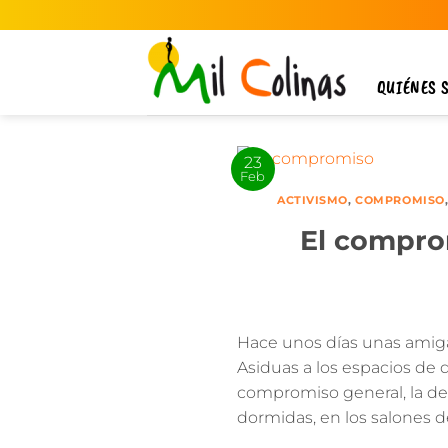
Saltar
al
contenido
QUIÉNES 
23
Feb
ACTIVISMO
,
COMPROMISO
El compro
Hace unos días unas amigas
Asiduas a los espacios de 
compromiso general, la de 
dormidas, en los salones d