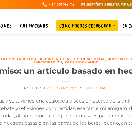
+ 34 609 568 748
SUSCRÍBETE A NUESTRA NEWSLE
SOMOS
QUÉ HACEMOS
CÓMO PUEDES COLABORAR
EN 
,
DECONSTRUCCIÓN
,
DENUNCIA
,
IDEAS
,
JUSTICIA SOCIAL
,
NUESTRO BLO
PARTICIPACIÓN
,
TRANSFORMANDO
miso: un artículo basado en hec
POSTED ON
23 FEBRERO, 2021
BY
MIL COLINAS
 y yo tuvimos una acalorada discusión acerca del signif
debate y reflexiones compartidas, esa tarde mi amiga Yudi
todas, alzando que la queja conjunta y las palabrerías 
e nuestras casas o en las barras de los bares (bueno, en 