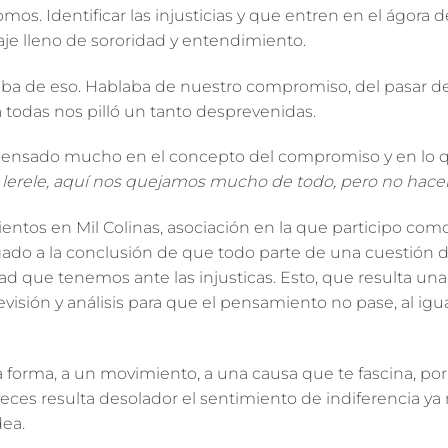
somos. Identificar las injusticias y que entren en el ágora 
je lleno de sororidad y entendimiento.
aba de eso. Hablaba de nuestro compromiso, del pasar de la
 a todas nos pilló un tanto desprevenidas.
nsado mucho en el concepto del compromiso y en lo qu
co lerele, aquí nos quejamos mucho de todo, pero no hac
tos en Mil Colinas, asociación en la que participo como a
gado a la conclusión de que todo parte de una
cuestión d
dad
que tenemos ante las injusticas. Esto, que resulta una
isión y análisis para que el pensamiento no pase, al igual
forma, a un movimiento, a una causa que te fascina, por
veces resulta desolador el sentimiento de indiferencia ya 
dea.