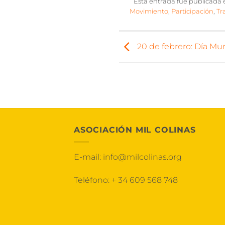
Esta entrada fue publicada
Movimiento
,
Participación
,
Tr
20 de febrero: Día Mund
ASOCIACIÓN MIL COLINAS
E-mail:
info@milcolinas.org
Teléfono:
+ 34 609 568 748