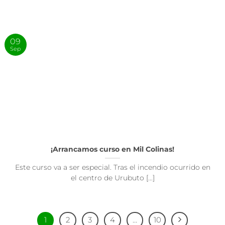
09
Sep
¡Arrancamos curso en Mil Colinas!
Este curso va a ser especial. Tras el incendio ocurrido en
el centro de Urubuto [...]
1
2
3
4
…
10