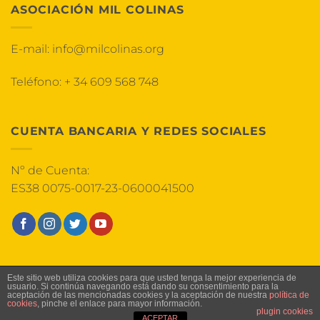
ASOCIACIÓN MIL COLINAS
E-mail:
info@milcolinas.org
Teléfono:
+ 34 609 568 748
CUENTA BANCARIA Y REDES SOCIALES
Nº de Cuenta:
ES38 0075-0017-23-0600041500
HOME
AVISO LEGAL
TÉRMINOS Y CONDICIONES
Este sitio web utiliza cookies para que usted tenga la mejor experiencia de
usuario. Si continúa navegando está dando su consentimiento para la
POLÍTICA DE COOKIES
POLÍTICA DE PRIVACIDAD
aceptación de las mencionadas cookies y la aceptación de nuestra
política de
cookies
, pinche el enlace para mayor información.
Copyright 2026 ©
Milcolinas.org
plugin cookies
ACEPTAR