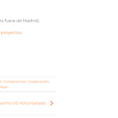
s fuera de Madrid).
 proyectos.
ón
,
Compromiso
,
Cooperación
,
ntigo
.
ivismo VS Voluntariado