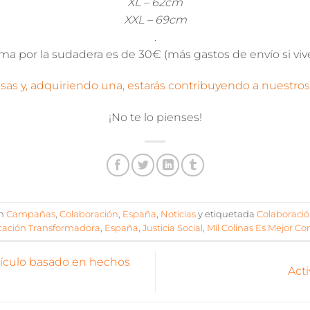
XL – 62cm
XXL – 69cm
.
ma por la sudadera es de 30€ (más gastos de envío si vive
sas y, adquiriendo una, estarás contribuyendo a nuestros
¡No te lo pienses!
en
Campañas
,
Colaboración
,
España
,
Noticias
y etiquetada
Colaboraci
ación Transformadora
,
España
,
Justicia Social
,
Mil Colinas Es Mejor Co
tículo basado en hechos
Act