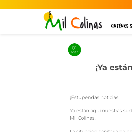
Saltar
al
contenido
QUIÉNES 
01
Mar
¡Ya está
¡Estupendas noticias!
Ya están aquí
nuestras sud
Mil Colinas.
La situación sanitaria ha 