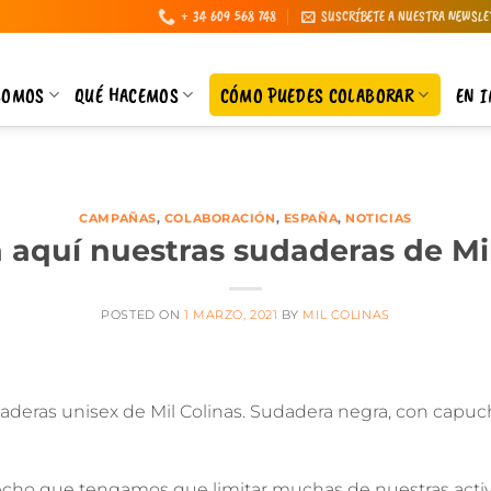
+ 34 609 568 748
SUSCRÍBETE A NUESTRA NEWSLE
SOMOS
QUÉ HACEMOS
CÓMO PUEDES COLABORAR
EN 
CAMPAÑAS
,
COLABORACIÓN
,
ESPAÑA
,
NOTICIAS
n aquí nuestras sudaderas de Mil
POSTED ON
1 MARZO, 2021
BY
MIL COLINAS
aderas unisex de Mil Colinas
. Sudadera negra, con capuc
hecho que tengamos que limitar muchas de nuestras activid