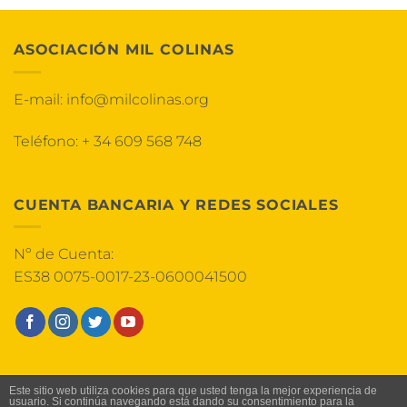
ASOCIACIÓN MIL COLINAS
E-mail:
info@milcolinas.org
Teléfono:
+ 34 609 568 748
CUENTA BANCARIA Y REDES SOCIALES
Nº de Cuenta:
ES38 0075-0017-23-0600041500
HOME
AVISO LEGAL
TÉRMINOS Y CONDICIONES
Este sitio web utiliza cookies para que usted tenga la mejor experiencia de
usuario. Si continúa navegando está dando su consentimiento para la
POLÍTICA DE COOKIES
POLÍTICA DE PRIVACIDAD