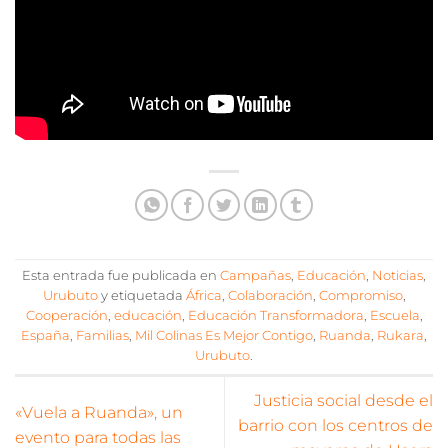
Esta entrada fue publicada en
Campañas
,
Educación
,
Noticias
,
Urubuto
y etiquetada
África
,
Colaboración
,
Compromiso
,
Cooperación
,
educación
,
Educación Transformadora
,
Escuela
,
España
,
Familias
,
Mil Colinas Es Mejor Contigo
,
Ruanda
,
Rukara
,
Urubuto
.
Justicia social desde el
«Vuela a Ruanda», un
barrio con los centros de
evento para todas las