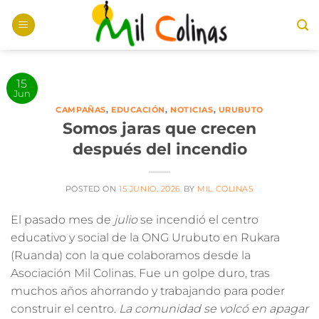
Saltar
al
contenido
15
Jun
CAMPAÑAS
,
EDUCACIÓN
,
NOTICIAS
,
URUBUTO
Somos jaras que crecen
después del incendio
POSTED ON
15 JUNIO, 2026
BY
MIL COLINAS
El pasado mes de
julio
se incendió el centro
educativo y social de la ONG Urubuto en Rukara
(Ruanda)
con la que colaboramos desde la
Asociación Mil Colinas
. Fue un golpe duro, tras
muchos años ahorrando y trabajando para poder
construir el centro.
La comunidad se volcó en apagar