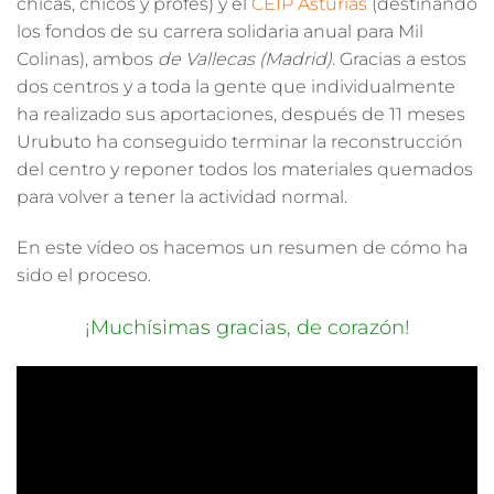
chicas, chicos y profes) y el
CEIP Asturias
(destinando
los fondos de su carrera solidaria anual para Mil
Colinas), ambos
de Vallecas (Madrid).
Gracias a estos
dos centros y a toda la gente que individualmente
ha realizado sus aportaciones, después de 11 meses
Urubuto ha conseguido terminar la reconstrucción
del centro y reponer todos los materiales quemados
para volver a tener la actividad normal.
En este vídeo os hacemos un resumen de cómo ha
sido el proceso.
¡Muchísimas gracias, de corazón!