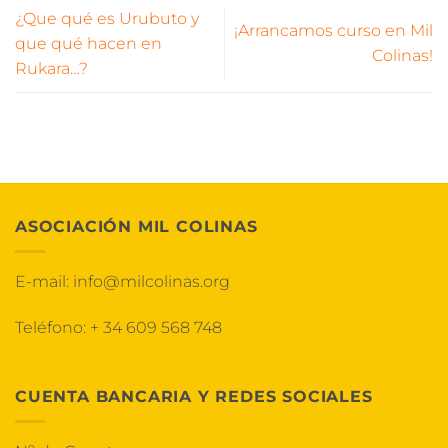
¿Que qué es Urubuto y
¡Arrancamos curso en Mil
que qué hacen en
Colinas!
Rukara…?
ASOCIACIÓN MIL COLINAS
E-mail:
info@milcolinas.org
Teléfono:
+ 34 609 568 748
CUENTA BANCARIA Y REDES SOCIALES