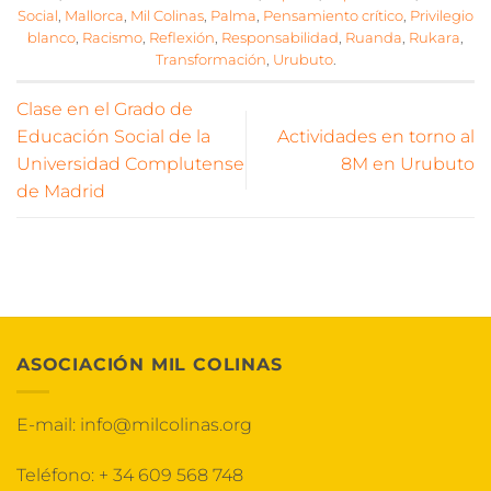
Social
,
Mallorca
,
Mil Colinas
,
Palma
,
Pensamiento crítico
,
Privilegio
blanco
,
Racismo
,
Reflexión
,
Responsabilidad
,
Ruanda
,
Rukara
,
Transformación
,
Urubuto
.
Clase en el Grado de
Educación Social de la
Actividades en torno al
Universidad Complutense
8M en Urubuto
de Madrid
ASOCIACIÓN MIL COLINAS
E-mail:
info@milcolinas.org
Teléfono:
+ 34 609 568 748