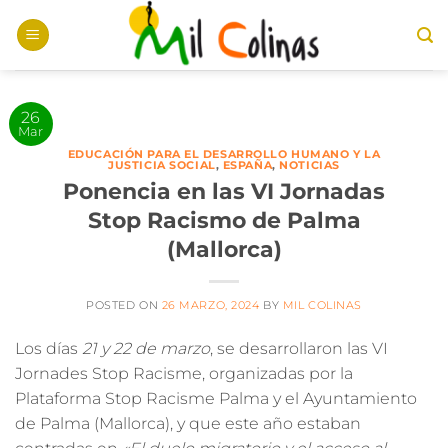
Saltar
al
contenido
26
Mar
EDUCACIÓN PARA EL DESARROLLO HUMANO Y LA
JUSTICIA SOCIAL
,
ESPAÑA
,
NOTICIAS
Ponencia en las VI Jornadas
Stop Racismo de Palma
(Mallorca)
POSTED ON
26 MARZO, 2024
BY
MIL COLINAS
Los días
21 y 22 de marzo
, se desarrollaron las
VI
Jornades Stop Racisme
, organizadas por la
Plataforma Stop Racisme Palma
y el
Ayuntamiento
de Palma (Mallorca)
, y que este año estaban