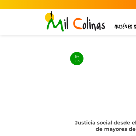
Saltar
al
contenido
QUIÉNES 
16
Jun
Justicia social desde e
de mayores de 