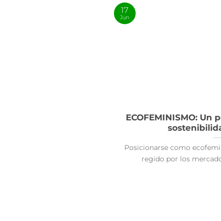
17
Jun
ECOFEMINISMO: Un po
sostenibilid
Posicionarse como ecofemi
regido por los mercados, 