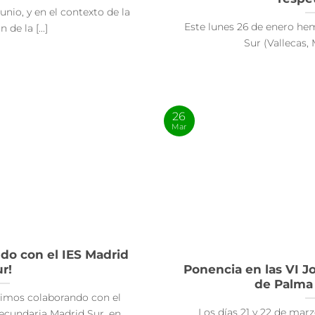
unio, y en el contexto de la
Este lunes 26 de enero he
 de la [...]
Sur (Vallecas, M
26
Mar
do con el IES Madrid
r!
Ponencia en las VI 
de Palma 
uimos colaborando con el
Los días 21 y 22 de marz
ecundaria Madrid Sur, en