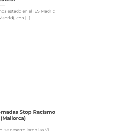
mos estado en el IES Madrid
adrid), con [...]
Jornadas Stop Racismo
(Mallorca)
o, se desarrollaron las VI