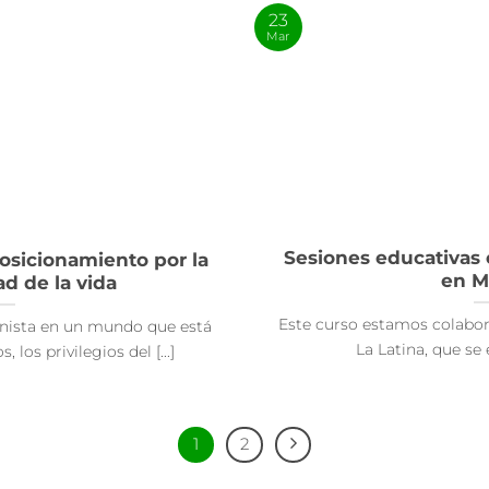
23
Mar
Sesiones educativas en
sicionamiento por la
en M
ad de la vida
Este curso estamos colabor
nista en un mundo que está
La Latina, que se e
los privilegios del [...]
1
2