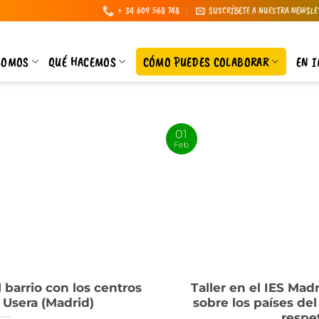
+ 34 609 568 748
SUSCRÍBETE A NUESTRA NEWSLE
SOMOS
QUÉ HACEMOS
CÓMO PUEDES COLABORAR
EN 
01
Feb
l barrio con los centros
Taller en el IES Mad
Usera (Madrid)
sobre los países de
respe