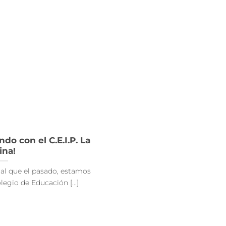
do con el C.E.I.P. La
ina!
ual que el pasado, estamos
egio de Educación [...]