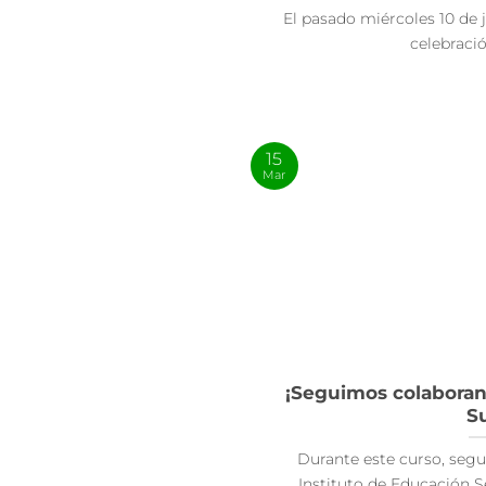
El pasado miércoles 10 de j
celebración
15
Mar
¡Seguimos colaboran
Su
Durante este curso, seg
Instituto de Educación S