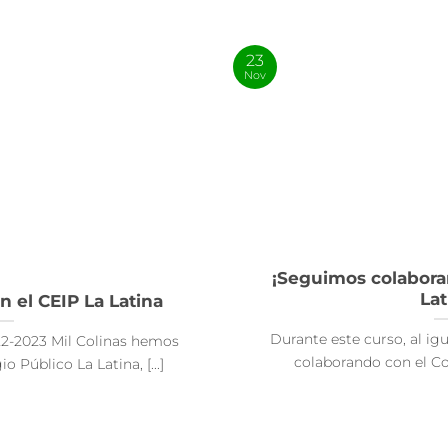
23
Nov
¡Seguimos colaboran
Lat
 el CEIP La Latina
Durante este curso, al ig
22-2023 Mil Colinas hemos
colaborando con el Col
 Público La Latina, [...]