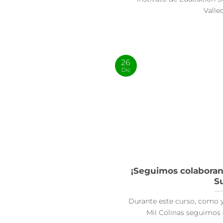
Valleca
26
Dic
¡Seguimos colaboran
Su
Durante este curso, como y
Mil Colinas seguimos c