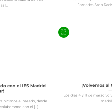
Jornades Stop Racis
s [...]
20
Mar
¡Volvemos al 
do con el IES Madrid
r!
Los días 4 y 11 de marzo vol
a hicimos el pasado, desde
madrile
olaborando con el [...]