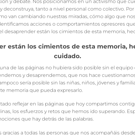
xión y debate. Nos posicionamos en un
activismo
que cue
 y deconstruya, tanto a nivel personal como colectivo. Po
, cómo van cambiando nuestras miradas, cómo algo que no
dentificamos acciones o comportamientos opresores qu
n el desaprender están los cimientos de esta memoria, h
er están los cimientos de esta memoria, 
cuidado.
na de las páginas no hubiera sido posible sin el
equipo
prendemos y desaprendemos, que nos hace cuestionarno
ampoco sería posible sin las niñas, niños, jóvenes y famili
ste memoria que pueda expresarlo.
ado reflejar en las páginas que hoy compartimos contigo
olinas, los esfuerzos y retos que hemos ido superando. 
mociones que hay detrás de las palabras.
 gracias a todas las personas que nos acompañáis desd