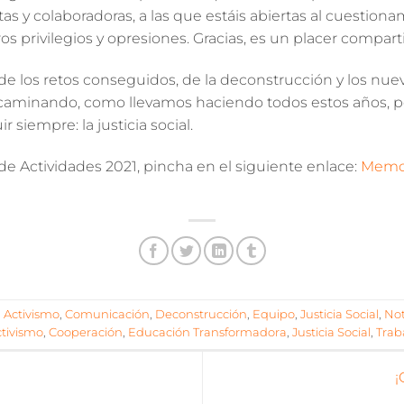
as y colaboradoras, a las que estáis abiertas al
cuestiona
ros
privilegios
y
opresiones
. Gracias, es un placer comparti
 de los retos conseguidos, de la deconstrucción y los nue
caminando, como llevamos haciendo todos estos años, p
ir siempre: la
justicia social
.
 de Actividades 2021, pincha en el siguiente enlace:
Memor
n
Activismo
,
Comunicación
,
Deconstrucción
,
Equipo
,
Justicia Social
,
Not
tivismo
,
Cooperación
,
Educación Transformadora
,
Justicia Social
,
Trab
¡