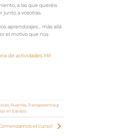
miento
, a las que queréis
r junto a vosotras.
vos aprendizajes… más allá
or el motivo que nos
ia de actividades Mil
icias
,
Ruanda
,
Transparencia
y
ajo en Equipo
.
Comenzamos el curso!