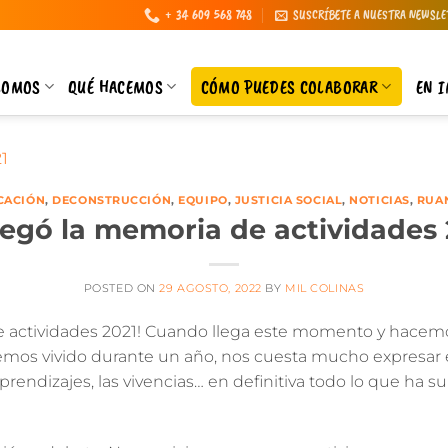
+ 34 609 568 748
SUSCRÍBETE A NUESTRA NEWSLE
SOMOS
QUÉ HACEMOS
CÓMO PUEDES COLABORAR
EN 
CACIÓN
,
DECONSTRUCCIÓN
,
EQUIPO
,
JUSTICIA SOCIAL
,
NOTICIAS
,
RUA
llegó la memoria de actividades 
POSTED ON
29 AGOSTO, 2022
BY
MIL COLINAS
e actividades 2021!
Cuando llega este momento y hacemos 
emos vivido durante un año, nos cuesta mucho expresar
aprendizajes, las vivencias… en definitiva todo lo que ha 