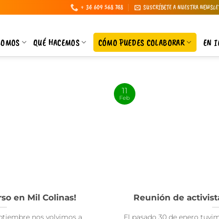
+ 34 609 568 748
SUSCRÍBETE A NUESTRA NEWSLE
SOMOS
QUÉ HACEMOS
CÓMO PUEDES COLABORAR
EN 
11
Feb
o en Mil Colinas!
Reunión de activis
eptiembre nos volvimos a
El pasado 30 de enero tuvi