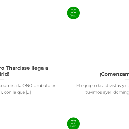
05
Sep
 Tharcisse llega a
rid!
¡Comenzamo
 coordina la ONG Urubuto en
El equipo de activistas y 
 con la que [...]
tuvimos ayer, domingo
27
Feb