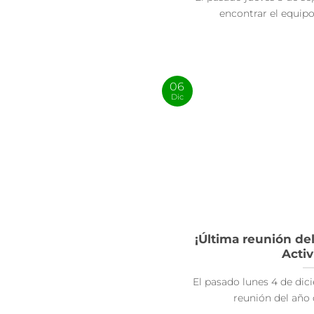
encontrar el equipo d
06
Dic
¡Última reunión de
Activ
El pasado lunes 4 de dic
reunión del año d