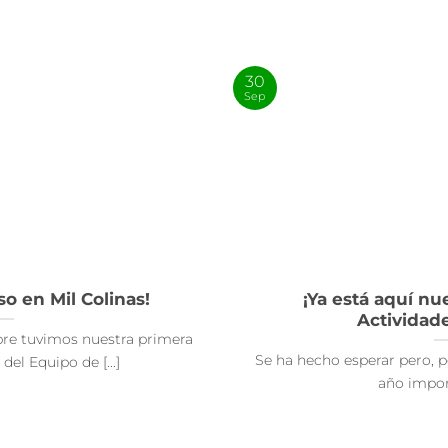
30
Sep
 en Mil Colinas!
¡Ya está aquí n
Actividad
bre tuvimos nuestra primera
Se ha hecho esperar pero, po
del Equipo de [...]
año import