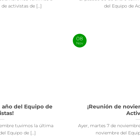
e activistas de [...]
del Equipo de Acti
08
Nov
l año del Equipo de
¡Reunión de novie
istas!
Activ
iembre tuvimos la última
Ayer, martes 7 de noviembre
el Equipo de [...]
noviembre del Equipo 