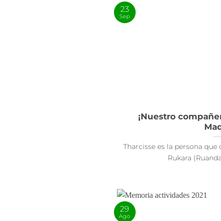
23
Sep
¡Nuestro compañero
Mad
Tharcisse es la persona que
Rukara (Ruanda),
29
Ago