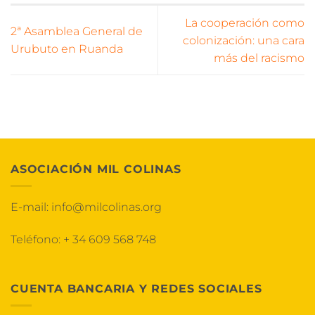
La cooperación como
2ª Asamblea General de
colonización: una cara
Urubuto en Ruanda
más del racismo
ASOCIACIÓN MIL COLINAS
E-mail:
info@milcolinas.org
Teléfono:
+ 34 609 568 748
CUENTA BANCARIA Y REDES SOCIALES