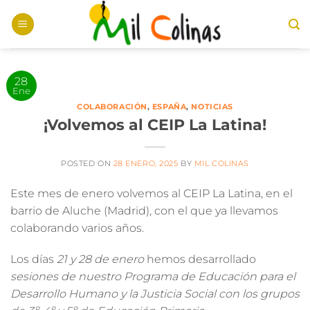
Saltar
al
contenido
28
Ene
COLABORACIÓN
,
ESPAÑA
,
NOTICIAS
¡Volvemos al CEIP La Latina!
POSTED ON
28 ENERO, 2025
BY
MIL COLINAS
Este mes de enero
volvemos al CEIP La Latina,
en el
barrio de
Aluche (Madrid)
, con el que ya llevamos
colaborando varios años.
Los días
21 y 28 de enero
hemos desarrollado
sesiones de nuestro Programa de Educación para el
Desarrollo Humano y la Justicia Social con los grupos