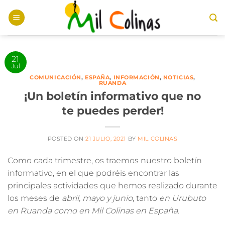
Saltar
al
contenido
21
Jul
COMUNICACIÓN
,
ESPAÑA
,
INFORMACIÓN
,
NOTICIAS
,
RUANDA
¡Un boletín informativo que no
te puedes perder!
POSTED ON
21 JULIO, 2021
BY
MIL COLINAS
Como cada trimestre, os traemos nuestro
boletín
informativo
, en el que podréis encontrar las
principales actividades que hemos realizado durante
los meses de
abril, mayo y junio
, tanto
en Urubuto
en Ruanda como en Mil Colinas en España
.