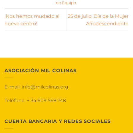
en Equipo
.
¡Nos hemos mudado al
25 de julio: Día de la Mujer
nuevo centro!
Afrodescendiente
ASOCIACIÓN MIL COLINAS
E-mail:
info@milcolinas.org
Teléfono:
+ 34 609 568 748
CUENTA BANCARIA Y REDES SOCIALES