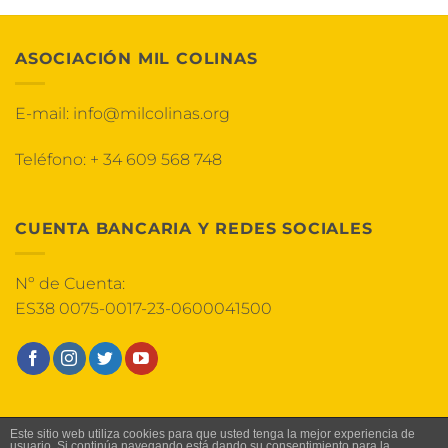
ASOCIACIÓN MIL COLINAS
E-mail:
info@milcolinas.org
Teléfono:
+ 34 609 568 748
CUENTA BANCARIA Y REDES SOCIALES
Nº de Cuenta:
ES38 0075-0017-23-0600041500
HOME
AVISO LEGAL
TÉRMINOS Y CONDICIONES
Este sitio web utiliza cookies para que usted tenga la mejor experiencia de
usuario. Si continúa navegando está dando su consentimiento para la
POLÍTICA DE COOKIES
POLÍTICA DE PRIVACIDAD