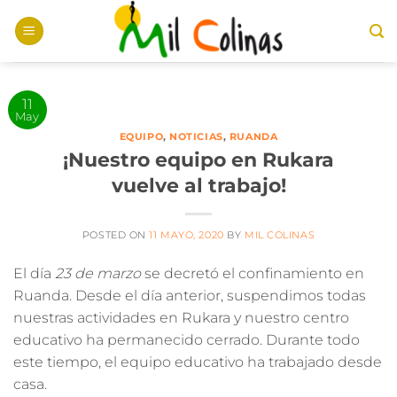
Saltar
al
contenido
11
May
EQUIPO
,
NOTICIAS
,
RUANDA
¡Nuestro equipo en Rukara
vuelve al trabajo!
POSTED ON
11 MAYO, 2020
BY
MIL COLINAS
El día
23 de marzo
se decretó el
confinamiento en
Ruanda
. Desde el día anterior,
suspendimos todas
nuestras actividades en Rukara y nuestro centro
educativo ha permanecido cerrado.
Durante todo
este tiempo, el equipo educativo ha trabajado desde
casa.