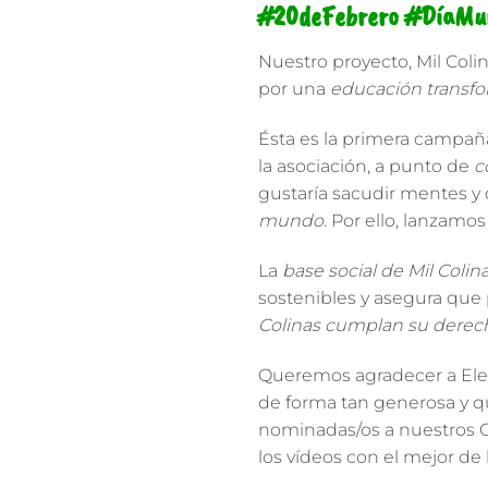
#20deFebrero #DíaMun
Nuestro proyecto,
Mil Coli
por una
educación transf
Ésta es la primera campañ
la asociación, a punto de
c
gustaría sacudir mentes 
mundo
. Por ello,
lanzamos
La
base social de Mil Colin
sostenibles y asegura que
Colinas cumplan su derecho
Queremos
agradecer a Ele
de forma tan generosa y q
nominadas/os a nuestros G
los vídeos con el mejor de 