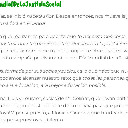
dialDeLaJusticiaSocial
nas
, se inició
hace 9 años
. Desde entonces, nos mueve la
ormadora en Ruanda
.
a que realizamos para decirte que
te necesitamos cerca
.
onstruir nuestro propio centro educativo en la población 
y que reflexionemos de manera conjunta sobre
nuestra sit
 esta campaña
precisamente en el
Día Mundial de la Just
as, formada por sus socias y socios
, es la que hace que n
 podamos alcanzar nuestro reto:
que todas las personas 
 a la educación, a la mejor educación posible.
na, Lluis y Lourdes
, socias de Mil Colinas, que hayan par
ue se hayan puesto delante de la cámara para que pudiér
oya! Y, por supuesto, a
Mónica Sánchez
, que ha ideado, 
los presupuestos: su talento.