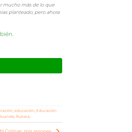
er mucho más de lo que
bías planteado, pero ahora
bién.
ración
,
educación
,
Educación
Ruanda
,
Rukara
.
il Colinas: mis razones