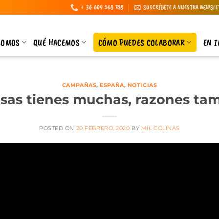
+ 34 609 568 748
SUSCRÍBETE A NUESTRA NEWSLE
SOMOS
QUÉ HACEMOS
CÓMO PUEDES COLABORAR
EN 
CAMPAÑAS
,
ESPAÑA
,
NOTICIAS
sas tienes muchas, razones ta
POSTED ON
20 FEBRERO, 2020
BY
MIL COLINAS