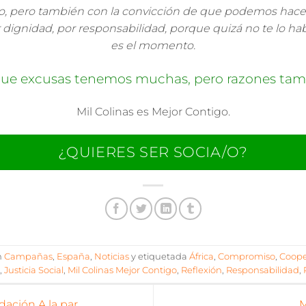
ño, pero también con la convicción de que podemos hac
or dignidad, por responsabilidad, porque quizá no te lo ha
es el momento.
ue excusas tenemos muchas, pero razones tam
Mil Colinas es Mejor Contigo.
¿QUIERES SER SOCIA/O?
n
Campañas
,
España
,
Noticias
y etiquetada
África
,
Compromiso
,
Coope
,
Justicia Social
,
Mil Colinas Mejor Contigo
,
Reflexión
,
Responsabilidad
,
ación A la par
M