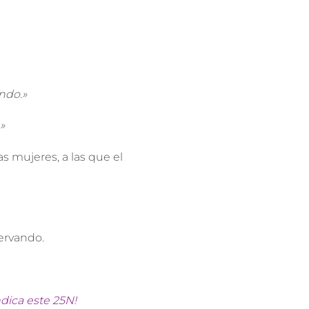
ndo.»
»
las mujeres, a las que
el
ervando.
ndica este 25N!