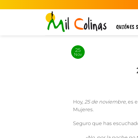
Saltar
al
contenido
QUIÉNES 
25
Nov
Hoy,
25 de noviembre
, es 
Mujeres.
Seguro que has escuchado
«No, por la noche no