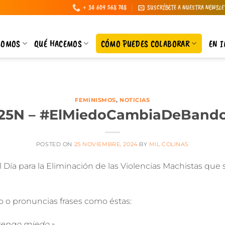
+ 34 609 568 748
SUSCRÍBETE A NUESTRA NEWSLE
SOMOS
QUÉ HACEMOS
CÓMO PUEDES COLABORAR
EN 
FEMINISMOS
,
NOTICIAS
25N – #ElMiedoCambiaDeBand
POSTED ON
25 NOVIEMBRE, 2024
BY
MIL COLINAS
el
Día para la Eliminación de las Violencias Machistas que 
 o pronuncias frases como éstas:
 tengo miedo.»