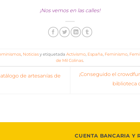
¡Nos vemos en las calles!
eminismos
,
Noticias
y etiquetada
Activismo
,
España
,
Feminismo
,
Femi
de Mil Colinas
.
¡Conseguido el crowdfund
catálogo de artesanías de
biblioteca
CUENTA BANCARIA Y 